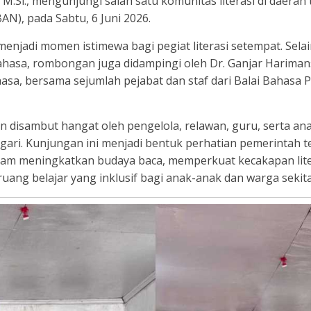
, M.Si., mengunjungi salah satu komunitas literasi di daera
AN), pada Sabtu, 6 Juni 2026.
enjadi momen istimewa bagi pegiat literasi setempat. Sela
hasa, rombongan juga didampingi oleh Dr. Ganjar Harimans
asa, bersama sejumlah pejabat dan staf dari Balai Bahasa 
 disambut hangat oleh pengelola, relawan, guru, serta an
ari. Kunjungan ini menjadi bentuk perhatian pemerintah 
alam meningkatkan budaya baca, memperkuat kecakapan lite
uang belajar yang inklusif bagi anak-anak dan warga sekita