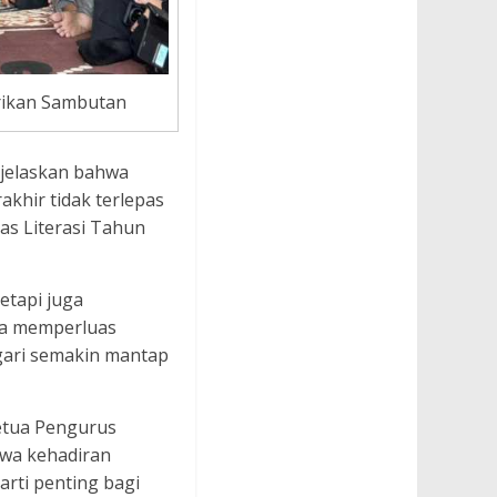
ikan Sambutan
jelaskan bahwa
khir tidak terlepas
s Literasi Tahun
etapi juga
rta memperluas
gari semakin mantap
etua Pengurus
wa kehadiran
rti penting bagi