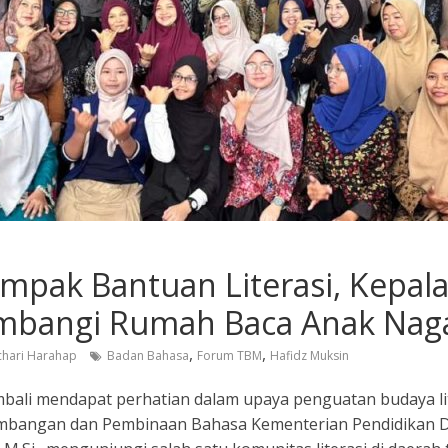
mpak Bantuan Literasi, Kepal
mbangi Rumah Baca Anak Naga
,
,
chari Harahap
Badan Bahasa
Forum TBM
Hafidz Muksin
ali mendapat perhatian dalam upaya penguatan budaya lite
mbangan dan Pembinaan Bahasa Kementerian Pendidikan 