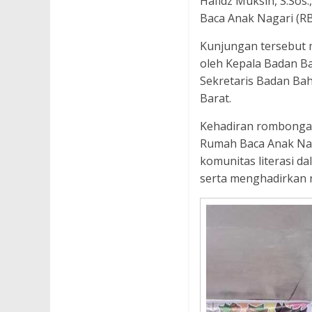
Hafidz Muksin, S.Sos.
Baca Anak Nagari (RB
Kunjungan tersebut m
oleh Kepala Badan Ba
Sekretaris Badan Bah
Barat.
Kehadiran rombongan
Rumah Baca Anak Nag
komunitas literasi d
serta menghadirkan r