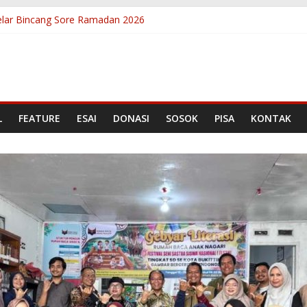
lar Bincang Sore Ramadan 2026
Bantuan Literasi, Kepala Badan Bahasa Sambangi Rumah Baca Anak
anian Berbicara Lewat Kelas Public Speaking Rumah Baca Anak Nag
i, Lolos Program Sekolah Literasi Indonesia (SLI) 2026
sar Nasional, Asesor SLI Rampungkan Penilaian Akhir Program Peli
L
FEATURE
ESAI
DONASI
SOSOK
PISA
KONTAK