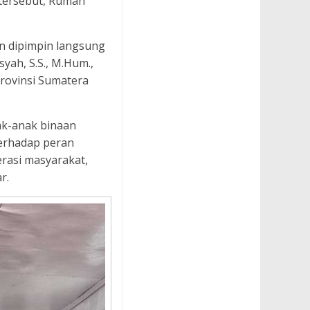
h tersebut, Rumah
in dipimpin langsung
yah, S.S., M.Hum.,
Provinsi Sumatera
ak-anak binaan
terhadap peran
rasi masyarakat,
r.