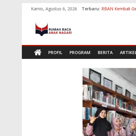
Skip
Kamis, Agustus 6, 2026
Terbaru:
RBAN Kembali Ge
to
Melihat Dampak 
content
Rumah
Membangun Keber
RBAN Ukir Prestas
RBAN Tembus 8 Be
Baca
PROFIL
PROGRAM
BERITA
ARTIKE
Anak
Nagari
Menumbuhkan
Minat
Baca
Mencerdaskan
Bangsa