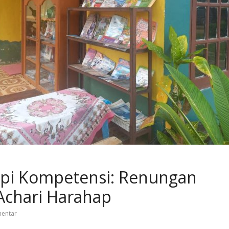
api Kompetensi: Renungan
Achari Harahap
entar