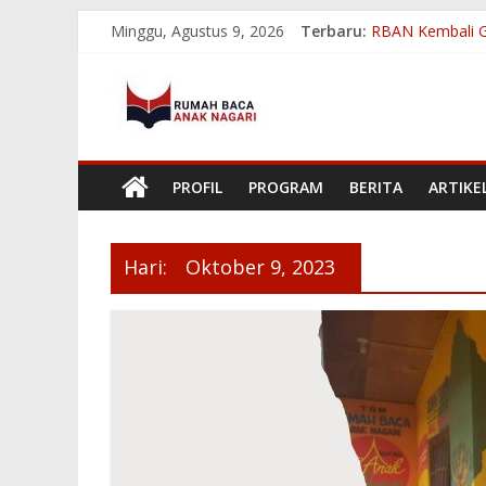
Skip
Minggu, Agustus 9, 2026
Terbaru:
RBAN Kembali G
to
Melihat Dampak
content
Rumah
Membangun Kebe
RBAN Ukir Prest
RBAN Tembus 8 B
Baca
PROFIL
PROGRAM
BERITA
ARTIKE
Anak
Nagari
Hari:
Oktober 9, 2023
Menumbuhkan
Minat
Baca
Mencerdaskan
Bangsa