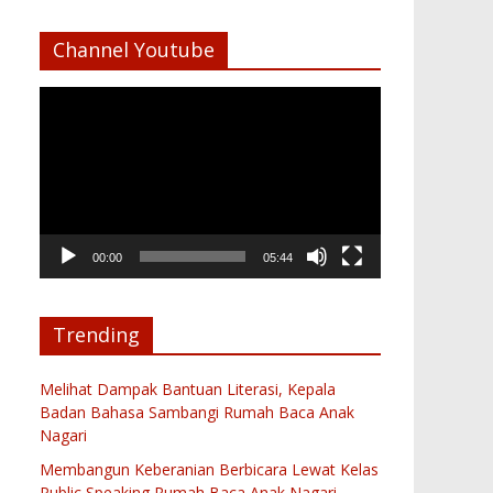
Channel Youtube
Pemutar
Video
00:00
05:44
Trending
Melihat Dampak Bantuan Literasi, Kepala
Badan Bahasa Sambangi Rumah Baca Anak
Nagari
Membangun Keberanian Berbicara Lewat Kelas
Public Speaking Rumah Baca Anak Nagari