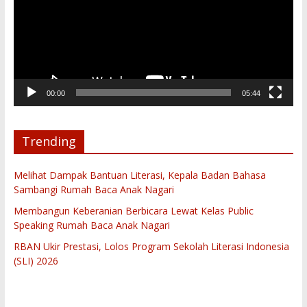
00:00
05:44
Trending
Melihat Dampak Bantuan Literasi, Kepala Badan Bahasa
Sambangi Rumah Baca Anak Nagari
Membangun Keberanian Berbicara Lewat Kelas Public
Speaking Rumah Baca Anak Nagari
RBAN Ukir Prestasi, Lolos Program Sekolah Literasi Indonesia
(SLI) 2026