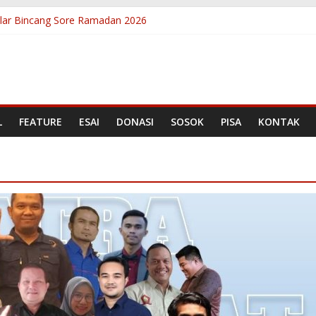
lar Bincang Sore Ramadan 2026
antuan Literasi, Kepala Badan Bahasa Sambangi Rumah Baca Anak 
nian Berbicara Lewat Kelas Public Speaking Rumah Baca Anak Nag
i, Lolos Program Sekolah Literasi Indonesia (SLI) 2026
sar Nasional, Asesor SLI Rampungkan Penilaian Akhir Program Peli
L
FEATURE
ESAI
DONASI
SOSOK
PISA
KONTAK