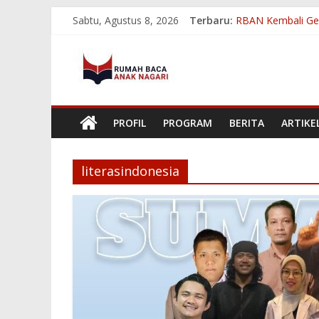
Skip
Sabtu, Agustus 8, 2026
Terbaru:
RBAN Kembali Ge
to
Melihat Dampak B
content
Rumah
Membangun Kebera
RBAN Ukir Prestas
RBAN Tembus 8 Be
Baca
PROFIL
PROGRAM
BERITA
ARTIKE
Anak
Nagari
literasindonesia
Menumbuhkan
Minat
Baca
Mencerdaskan
Bangsa