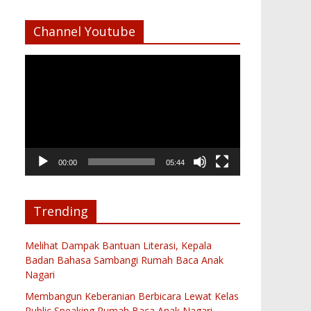
Channel Youtube
Pemutar
Video
00:00
05:44
Trending
Melihat Dampak Bantuan Literasi, Kepala
Badan Bahasa Sambangi Rumah Baca Anak
Nagari
Membangun Keberanian Berbicara Lewat Kelas
Public Speaking Rumah Baca Anak Nagari