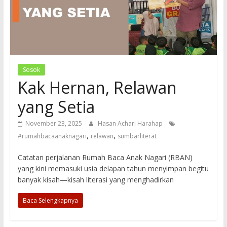
Baca
Mencerdaskan
Bangsa
Sosok
Kak Hernan, Relawan
yang Setia
November 23, 2025
Hasan Achari Harahap
,
,
#rumahbacaanaknagari
relawan
sumbarliterat
Catatan perjalanan Rumah Baca Anak Nagari (RBAN)
yang kini memasuki usia delapan tahun menyimpan begitu
banyak kisah—kisah literasi yang menghadirkan
Baca Selengkapnya