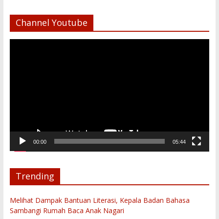
Channel Youtube
Pemutar
Video
00:00
05:44
Trending
Melihat Dampak Bantuan Literasi, Kepala Badan Bahasa
Sambangi Rumah Baca Anak Nagari