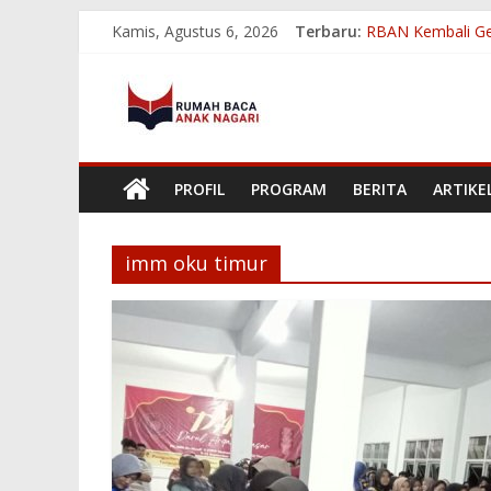
Skip
Kamis, Agustus 6, 2026
Terbaru:
RBAN Kembali Ge
to
Melihat Dampak 
content
Rumah
Membangun Keber
RBAN Ukir Prestas
RBAN Tembus 8 Be
Baca
PROFIL
PROGRAM
BERITA
ARTIKE
Anak
Nagari
imm oku timur
Menumbuhkan
Minat
Baca
Mencerdaskan
Bangsa