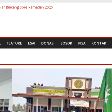
lar Bincang Sore Ramadan 2026
Bantuan Literasi, Kepala Badan Bahasa Sambangi Rumah Baca Anak
anian Berbicara Lewat Kelas Public Speaking Rumah Baca Anak Nag
i, Lolos Program Sekolah Literasi Indonesia (SLI) 2026
sar Nasional, Asesor SLI Rampungkan Penilaian Akhir Program Peli
L
FEATURE
ESAI
DONASI
SOSOK
PISA
KONTAK