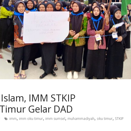
 Islam, IMM STKIP
imur Gelar DAD
,
,
,
,
,
r
imm
imm oku timur
imm sumsel
muhammadiyah
oku timur
STKIP