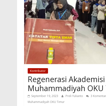
Kontributor
Regenerasi Akademisi
Muhammadiyah OKU T
September 19, 2023
Preli Yulianto
3 Komenta
Muhammadiyah OKU Timur