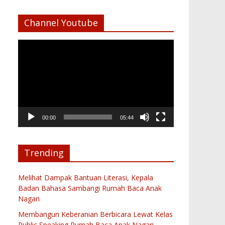
Channel Youtube
Pemutar
Video
00:00
05:44
Trending
Melihat Dampak Bantuan Literasi, Kepala
Badan Bahasa Sambangi Rumah Baca Anak
Nagari
Membangun Keberanian Berbicara Lewat Kelas
Public Speaking Rumah Baca Anak Nagari