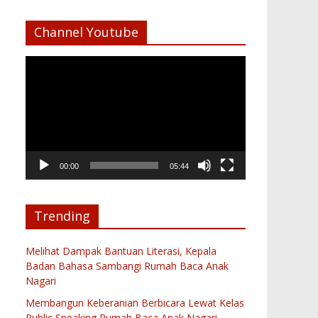
Channel Youtube
Pemutar
Video
00:00
05:44
Trending
Melihat Dampak Bantuan Literasi, Kepala
Badan Bahasa Sambangi Rumah Baca Anak
Nagari
Membangun Keberanian Berbicara Lewat Kelas
Public Speaking Rumah Baca Anak Nagari