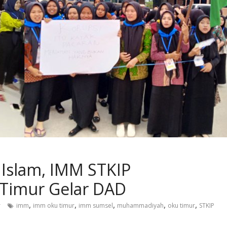
 Islam, IMM STKIP
imur Gelar DAD
,
,
,
,
,
r
imm
imm oku timur
imm sumsel
muhammadiyah
oku timur
STKIP