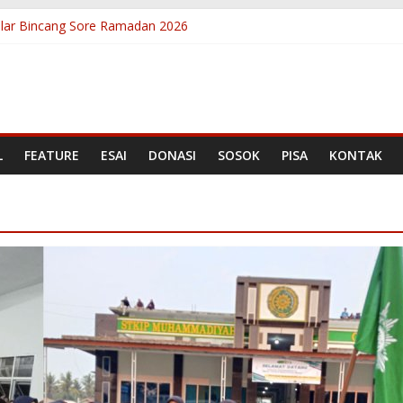
lar Bincang Sore Ramadan 2026
antuan Literasi, Kepala Badan Bahasa Sambangi Rumah Baca Anak 
nian Berbicara Lewat Kelas Public Speaking Rumah Baca Anak Nag
i, Lolos Program Sekolah Literasi Indonesia (SLI) 2026
sar Nasional, Asesor SLI Rampungkan Penilaian Akhir Program Peli
L
FEATURE
ESAI
DONASI
SOSOK
PISA
KONTAK