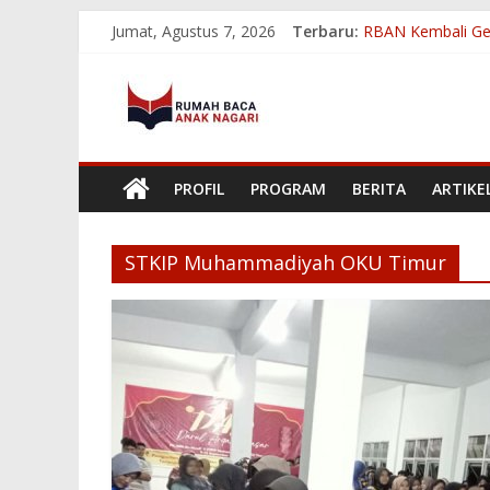
Skip
Jumat, Agustus 7, 2026
Terbaru:
RBAN Kembali Ge
to
Melihat Dampak B
content
Rumah
Membangun Kebera
RBAN Ukir Prestas
RBAN Tembus 8 Be
Baca
PROFIL
PROGRAM
BERITA
ARTIKE
Anak
Nagari
STKIP Muhammadiyah OKU Timur
Menumbuhkan
Minat
Baca
Mencerdaskan
Bangsa